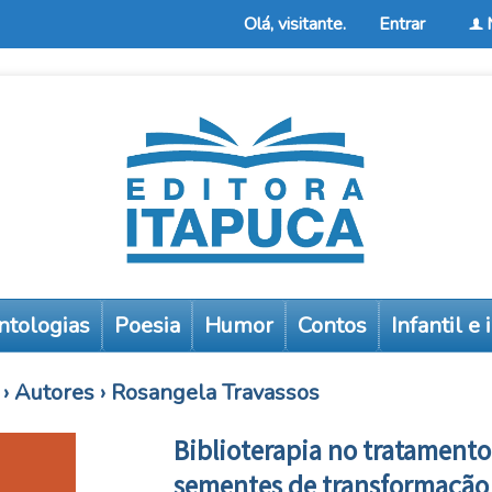
Olá, visitante.
Entrar
f
ntologias
Poesia
Humor
Contos
Infantil e
›
Autores
›
Rosangela Travassos
Biblioterapia no tratamento
sementes de transformação