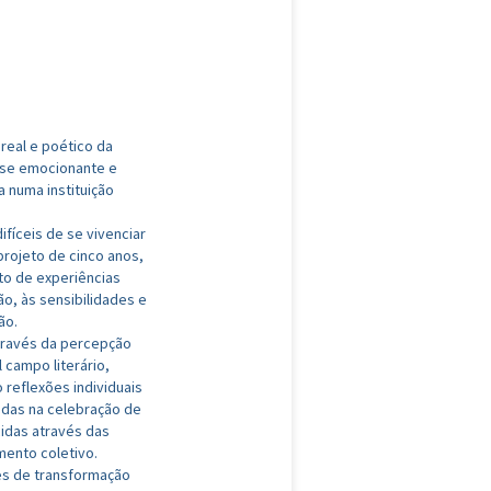
real e poético da
sse emocionante e
a numa instituição
fíceis de se vivenciar
projeto de cinco anos,
to de experiências
ão, às sensibilidades e
ão.
através da percepção
 campo literário,
 reflexões individuais
idas na celebração de
idas através das
imento coletivo.
es de transformação