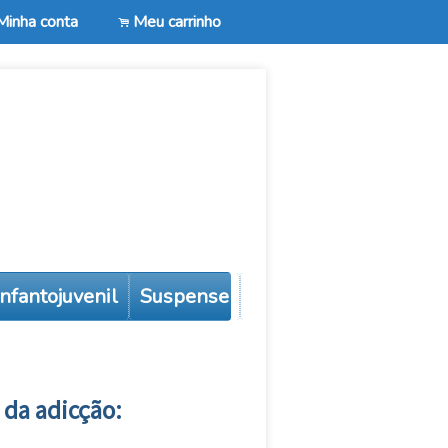
Minha conta
Meu carrinho
.
 infantojuvenil
Suspense
Autoajuda
Todos
 da adicção: