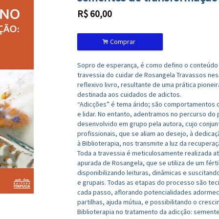
R$
60,00
.
Comprar
Sopro de esperança, é como defino o conteúdo 
travessia do cuidar de Rosangela Travassos ne
reflexivo livro, resultante de uma prática pioneir
destinada aos cuidados de adictos.
“Adicções” é tema árido; são comportamentos di
e lidar. No entanto, adentramos no percurso do 
desenvolvido em grupo pela autora, cujo conjun
profissionais, que se aliam ao desejo, à dedicaç
à Biblioterapia, nos transmite a luz da recuperaç
Toda a travessia é meticulosamente realizada 
apurada de Rosangela, que se utiliza de um fértil
disponibilizando leituras, dinâmicas e suscitando
e grupais. Todas as etapas do processo são tec
cada passo, aflorando potencialidades adormec
partilhas, ajuda mútua, e possibilitando o cresc
Biblioterapia no tratamento da adicção: sement