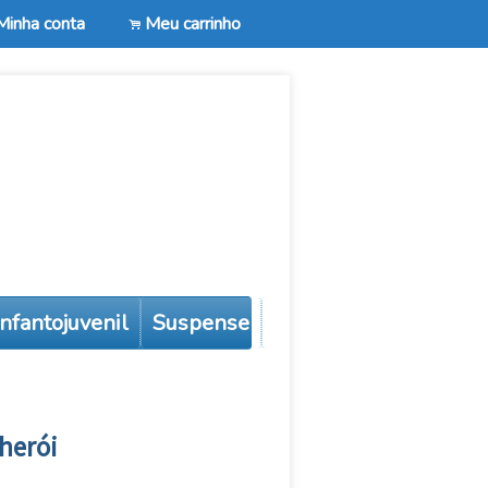
Minha conta
Meu carrinho
.
 infantojuvenil
Suspense
Autoajuda
Todos
 herói