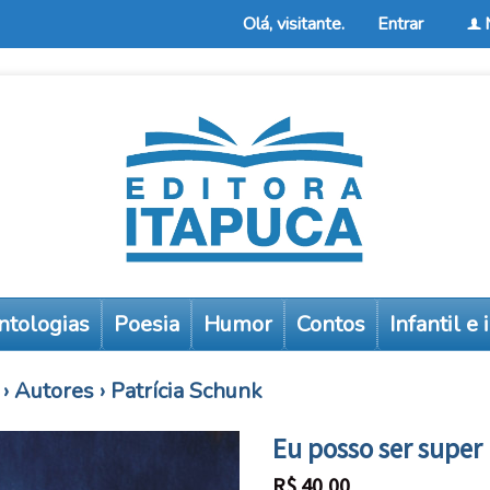
Olá, visitante.
Entrar
f
ntologias
Poesia
Humor
Contos
Infantil e
›
Autores
›
Patrícia Schunk
Eu posso ser super
R$
40,00