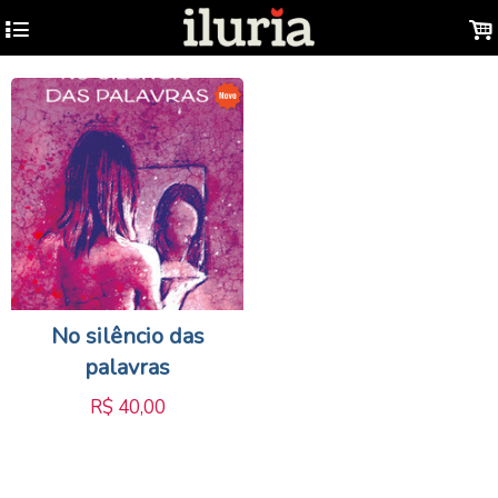
4
.
No silêncio das
palavras
R$
40,00