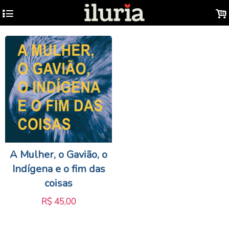
4
.
A Mulher, o Gavião, o
Indígena e o fim das
coisas
R$
45,00