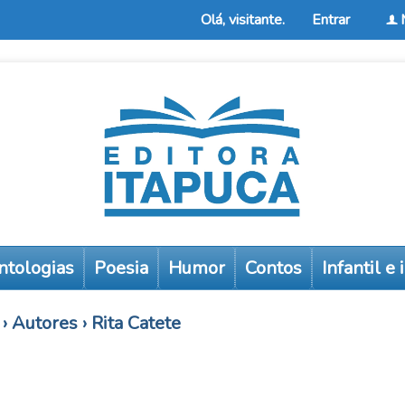
Olá, visitante.
Entrar
f
ntologias
Poesia
Humor
Contos
Infantil e
›
Autores
›
Rita Catete