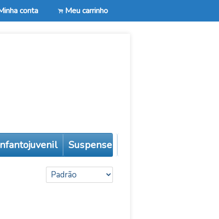
Minha conta
Meu carrinho
.
 infantojuvenil
Suspense
Autoajuda
Todos