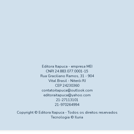
Editora Itapuca - empresa MEI
CNPJ 24.883.077.0001-15
Rua Graciliano Ramos, 31 - 904
Vital Brasil - Niterói RJ
CEP 24230360
contatoitapuca@outlook.com
editoraitapuca@yahoo.com
21-27113101
21-970264994
Copyright © Editora Itapuca - Todos os direitos reservados
Tecnologia © Iluria